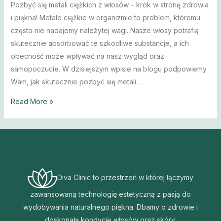
Pozbyć się metali ciężkich z włosów – krok w stronę zdrowia
i piękna! Metale ciężkie w organizmie to problem, któremu
często nie nadajemy należytej wagi. Nasze włosy potrafią
skutecznie absorbować te szkodliwe substancje, a ich
obecność może wpływać na nasz wygląd oraz
samopoczucie. W dzisiejszym wpisie na blogu podpowiemy
Wam, jak skutecznie pozbyć się metali …
Pozbyj
Read More »
się
metali
ciężkich
z
włosów
Diva Clinic to przestrzeń w której łączymy
Kosmetyczka
Fryzjer
zawansowaną technologię estetyczną z pasją do
Żoliborz
wydobywania naturalnego piękna. Dbamy o zdrowie i
Gabinet
doskonałą kondycje włosów oraz skóry.