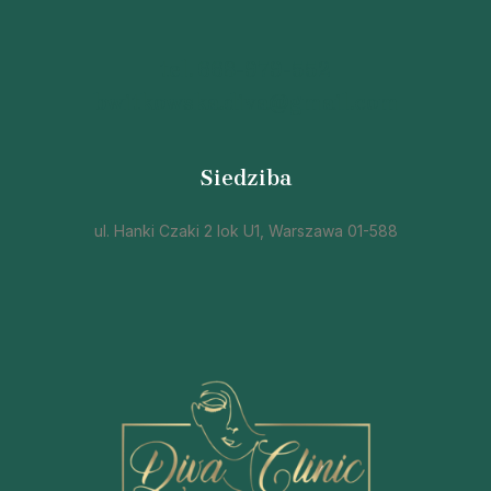
tel.
668-979-552
bwitkowska.diva@gmail.com
Siedziba
ul. Hanki Czaki 2 lok U1, Warszawa 01-588