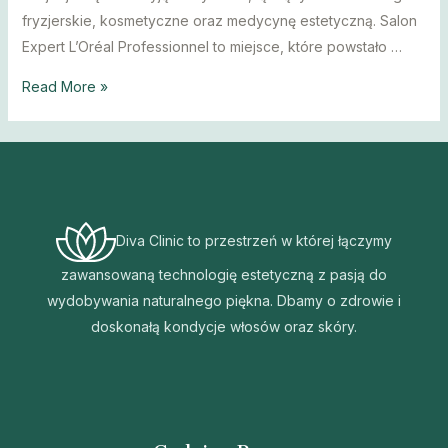
fryzjerskie, kosmetyczne oraz medycynę estetyczną. Salon
Expert L’Oréal Professionnel to miejsce, które powstało …
Salon
Read More »
Expert
L’Oréal
Professionnel
Kosmetyczka
Fryzjer
Diva Clinic to przestrzeń w której łączymy
Żoliborz
Gabinet
zawansowaną technologię estetyczną z pasją do
Medycyny
wydobywania naturalnego piękna. Dbamy o zdrowie i
Estetycznej
doskonałą kondycje włosów oraz skóry.
Warszawa