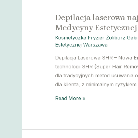
Depilacja laserowa na
Medycyny Estetyczne
Kosmetyczka Fryzjer Żoliborz Gab
Estetycznej Warszawa
Depilacja Laserowa SHR – Nowa Er
technologii SHR (Super Hair Remov
dla tradycyjnych metod usuwania ow
dla klienta, z minimalnym ryzykie
Depilacja
Read More »
laserowa
najnowsza
technologia
Kosmetyczka