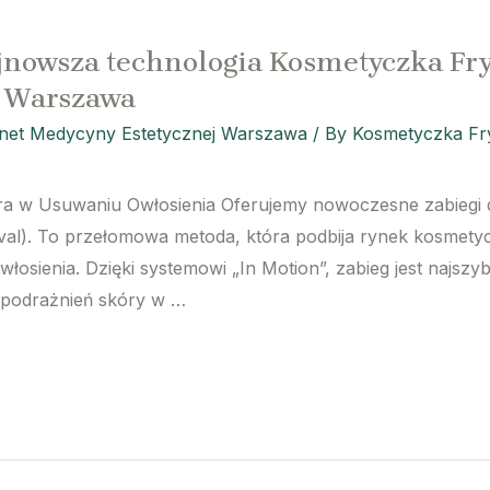
jnowsza technologia Kosmetyczka Fry
j Warszawa
inet Medycyny Estetycznej Warszawa
/ By
Kosmetyczka Fry
a w Usuwaniu Owłosienia Oferujemy nowoczesne zabiegi de
al). To przełomowa metoda, która podbija rynek kosmetycz
łosienia. Dzięki systemowi „In Motion”, zabieg jest najsz
m podrażnień skóry w …