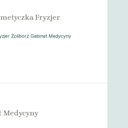
smetyczka Fryzjer
zjer Żoliborz Gabinet Medycyny
et Medycyny