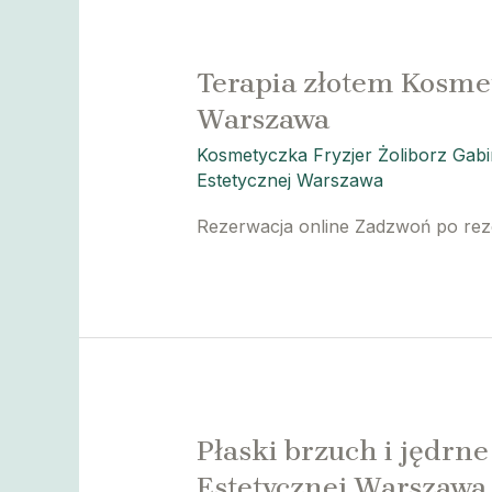
Fryzjer
Żoliborz
Terapia złotem Kosmet
Gabinet
Medycyny
Warszawa
Estetycznej
Kosmetyczka Fryzjer Żoliborz Gab
Warszawa
Estetycznej Warszawa
Rezerwacja online Zadzwoń po re
Płaski brzuch i jędrn
Estetycznej Warszawa